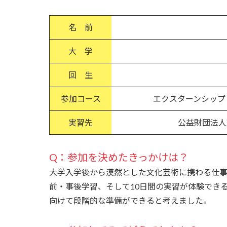
名 前
大 学
回 生
参加コース
エクスターンシップ
実習先
公益財団法人
Q：参加を決めたきっかけは？
大学入学後から漠然とした文化芸術に携わる仕
前・事後学習、そして10日間の実習が体験でき
向けて段階的な準備ができると考えました。