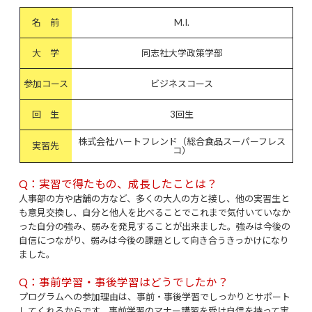
名 前
M.I.
大 学
同志社大学政策学部
参加コース
ビジネスコース
回 生
3回生
株式会社ハートフレンド（総合食品スーパーフレス
実習先
コ）
Q：実習で得たもの、成長したことは？
人事部の方や店舗の方など、多くの大人の方と接し、他の実習生と
も意見交換し、自分と他人を比べることでこれまで気付いていなか
った自分の強み、弱みを発見することが出来ました。強みは今後の
自信につながり、弱みは今後の課題として向き合うきっかけになり
ました。
Q：事前学習・事後学習はどうでしたか？
プログラムへの参加理由は、事前・事後学習でしっかりとサポート
してくれるからです。事前学習のマナー講習を受け自信を持って実