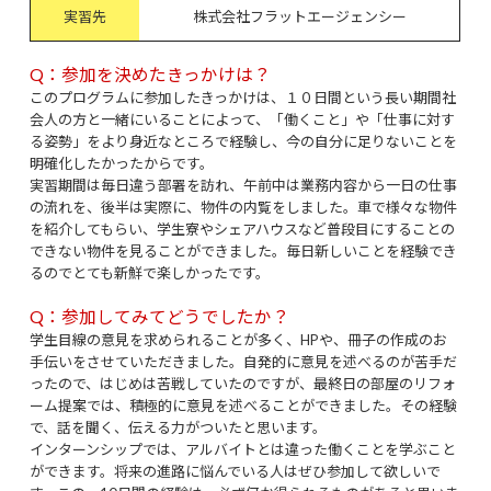
実習先
株式会社フラットエージェンシー
Q：参加を決めたきっかけは？
このプログラムに参加したきっかけは、１０日間という長い期間社
会人の方と一緒にいることによって、「働くこと」や「仕事に対す
る姿勢」をより身近なところで経験し、今の自分に足りないことを
明確化したかったからです。
実習期間は毎日違う部署を訪れ、午前中は業務内容から一日の仕事
の流れを、後半は実際に、物件の内覧をしました。車で様々な物件
を紹介してもらい、学生寮やシェアハウスなど普段目にすることの
できない物件を見ることができました。毎日新しいことを経験でき
るのでとても新鮮で楽しかったです。
Q：参加してみてどうでしたか？
学生目線の意見を求められることが多く、HPや、冊子の作成のお
手伝いをさせていただきました。自発的に意見を述べるのが苦手だ
ったので、はじめは苦戦していたのですが、最終日の部屋のリフォ
ーム提案では、積極的に意見を述べることができました。その経験
で、話を聞く、伝える力がついたと思います。
インターンシップでは、アルバイトとは違った働くことを学ぶこと
ができます。将来の進路に悩んでいる人はぜひ参加して欲しいで