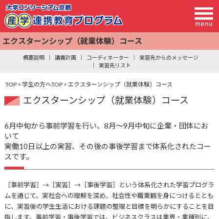
エクスターンシップ（就業体験）コース
エクスターンシップ（就業体験）コース
概要説明
講義計画
コーディネーター
実習先からのメッセージ
実習先リスト
TOP
>
学生の方へTOP
> エクスターンシップ（就業体験）コース
エクスターンシップ（就業体験）コース
6月中旬から事前学習を行い、8月〜9月中旬に企業・団体にお
いて
実働10日以上の実習、その後の事後学習まで体系化されたコー
スです。
［事前学習］→［実習］→［事後学習］という体系化された学習プログラ
ムを通じて、実社会への理解を深め、社会性や職業観を身につけるととも
に、実習後の学生生活における課題の整理と目標を明らかにすることを目
指します。事前学習・事後学習では、ビジネスクラスは業界・業種別に、