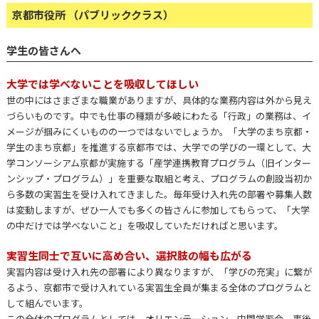
京都市役所 （パブリッククラス）
学生の皆さんへ
大学では学べないことを吸収してほしい
世の中にはさまざまな職業がありますが、具体的な業務内容は外から見え
づらいものです。中でも仕事の種類が多岐にわたる「行政」の業務は、イ
メージが掴みにくいものの一つではないでしょうか。「大学のまち京都・
学生のまち京都」を推進する京都市では、大学での学びの一環として、大
学コンソーシアム京都が実施する「産学連携教育プログラム（旧インター
ンシップ・プログラム）」を重要な取組と考え、プログラムの創設当初か
ら多数の実習生を受け入れてきました。毎年受け入れ先の部署や募集人数
は変動しますが、ぜひ一人でも多くの皆さんに参加してもらって、「大学
の中だけでは学べないこと」を吸収していただければと思います。
実習生同士で互いに高め合い、選択肢の幅も広がる
実習内容は受け入れ先の部署により異なりますが、「学びの充実」に繋が
るよう、京都市で受け入れている実習生全員が集まる全体のプログラムと
して組んでいます。
この全体のプログラムとしては、オリエンテーション、中間学習会、事後