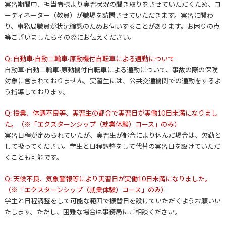
実習期間中、担当者様より実習状況の聞き取りをさせていただくため、コ
ーディネーター（教員）が職場を訪問させていただきます。実習に関わ
り、事務局職員が状況確認のためお伺いすることがあります。お困りの点
等ございましたらその際にお伝えください。
Q: 自動車·自動二輪車·原動機付自転車による通勤について
自動車·自動二輪車·原動機付自転車による通勤について、事故の際の保険
対象に含まれておりません。実習生には、公共交通機関での通勤をするよ
う指導しております。
Q: 授業、体調不良等、実習生の都合で実習日が実働10日未満になりまし
た。（※「エクスターンシップ（就業体験）コース」のみ）
実習日程が定められていたが、実習生が都合により休んだ場合は、欠勤と
して扱ってください。学生と日程調整をして代替の実習日を設けていただ
くことも可能です。
Q: 天候不良、気象警報等により実習日が実働10日未満になりました。
（※「エクスターンシップ（就業体験）コース」のみ）
学生と日程調整をして可能な範囲で振替日を設けていただくようお願いい
たします。ただし、困難な場合は事務局にご相談ください。