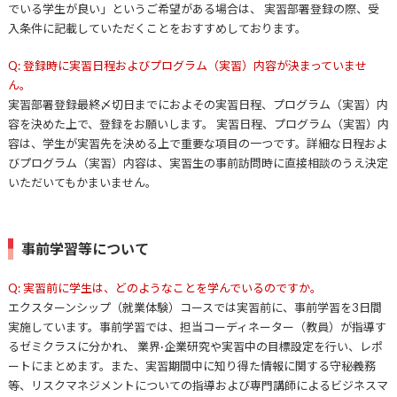
でいる学生が良い」というご希望がある場合は、 実習部署登録の際、受
入条件に記載していただくことをおすすめしております。
Q: 登録時に実習日程およびプログラム（実習）内容が決まっていませ
ん。
実習部署登録最終〆切日までにおよその実習日程、プログラム（実習）内
容を決めた上で、登録をお願いします。 実習日程、プログラム（実習）内
容は、学生が実習先を決める上で重要な項目の一つです。詳細な日程およ
びプログラム（実習）内容は、実習生の事前訪問時に直接相談のうえ決定
いただいてもかまいません。
事前学習等について
Q: 実習前に学生は、どのようなことを学んでいるのですか。
エクスターンシップ（就業体験）コースでは実習前に、事前学習を3日間
実施しています。事前学習では、担当コーディネーター（教員）が指導す
るゼミクラスに分かれ、 業界·企業研究や実習中の目標設定を行い、レポ
ートにまとめます。また、実習期間中に知り得た情報に関する守秘義務
等、リスクマネジメントについての指導および専門講師によるビジネスマ