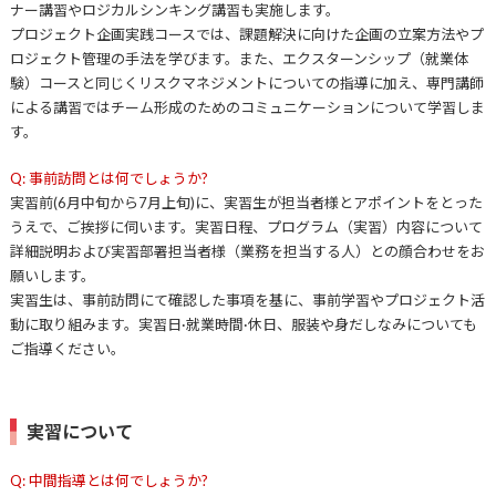
ナー講習やロジカルシンキング講習も実施します。
プロジェクト企画実践コースでは、課題解決に向けた企画の立案方法やプ
ロジェクト管理の手法を学びます。また、エクスターンシップ（就業体
験）コースと同じくリスクマネジメントについての指導に加え、専門講師
による講習ではチーム形成のためのコミュニケーションについて学習しま
す。
Q: 事前訪問とは何でしょうか?
実習前(6月中旬から7月上旬)に、実習生が担当者様とアポイントをとった
うえで、ご挨拶に伺います。実習日程、プログラム（実習）内容について
詳細説明および実習部署担当者様（業務を担当する人）との顔合わせをお
願いします。
実習生は、事前訪問にて確認した事項を基に、事前学習やプロジェクト活
動に取り組みます。実習日·就業時間·休日、服装や身だしなみについても
ご指導ください。
実習について
Q: 中間指導とは何でしょうか?