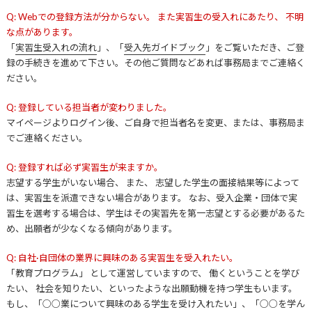
Q: Webでの登録方法が分からない。 また実習生の受入れにあたり、 不明
な点があります。
「
実習生受入れの流れ
」、「
受入先ガイドブック
」をご覧いただき、ご登
録の手続きを進めて下さい。その他ご質問などあれば事務局までご連絡く
ださい。
Q: 登録している担当者が変わりました。
マイページよりログイン後、ご自身で担当者名を変更、または、事務局ま
でご連絡ください。
Q: 登録すれば必ず実習生が来ますか。
志望する学生がいない場合、 また、 志望した学生の面接結果等によって
は、実習生を派遣できない場合があります。 なお、受入企業・団体で実
習生を選考する場合は、学生はその実習先を第一志望とする必要があるた
め、出願者が少なくなる傾向があります。
Q: 自社·自団体の業界に興味のある実習生を受入れたい。
「教育プログラム」 として運営していますので、 働くということを学び
たい、 社会を知りたい、といったような出願動機を持つ学生もいます。
もし、「○○業について興味のある学生を受け入れたい」、「○○を学ん